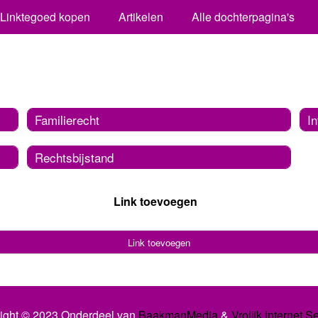
Linktegoed kopen
Artikelen
Alle dochterpagina's
Familierecht
In
Rechtsbijstand
Link toevoegen
Link toevoegen
ight © 2023 Onderdeel van
BaakmanMedia
&
Vrolijk Internet S